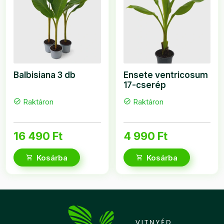
Balbisiana 3 db
Ensete ventricosum
17-cserép
Raktáron
Raktáron
check_circle
check_circle
16 490 Ft
4 990 Ft
Kosárba
Kosárba