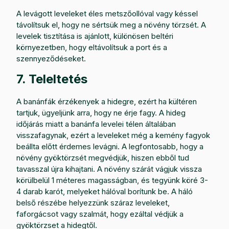
A levágott leveleket éles metszőollóval vagy késsel
távolítsuk el, hogy ne sértsük meg a növény törzsét. A
levelek tisztítása is ajánlott, különösen beltéri
környezetben, hogy eltávolítsuk a port és a
szennyeződéseket.
7. Teleltetés
A banánfák érzékenyek a hidegre, ezért ha kültéren
tartjuk, ügyeljünk arra, hogy ne érje fagy. A hideg
időjárás miatt a banánfa levelei télen általában
visszafagynak, ezért a leveleket még a kemény fagyok
beállta előtt érdemes levágni. A legfontosabb, hogy a
növény gyöktörzsét megvédjük, hiszen ebből tud
tavasszal újra kihajtani. A növény szárát vágjuk vissza
körülbelül 1 méteres magasságban, és tegyünk köré 3-
4 darab karót, melyeket hálóval borítunk be. A háló
belső részébe helyezzünk száraz leveleket,
faforgácsot vagy szalmát, hogy ezáltal védjük a
gyöktörzset a hidegtől.