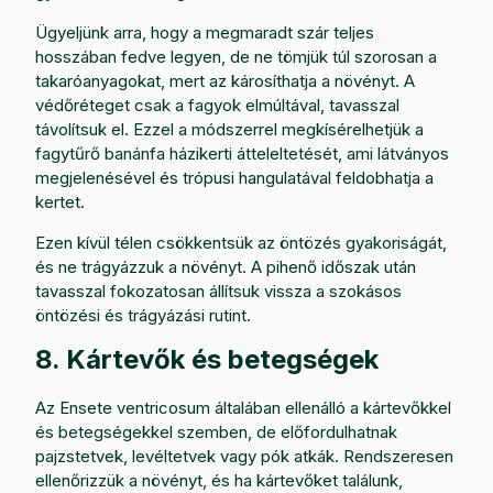
Ügyeljünk arra, hogy a megmaradt szár teljes
hosszában fedve legyen, de ne tömjük túl szorosan a
takaróanyagokat, mert az károsíthatja a növényt. A
védőréteget csak a fagyok elmúltával, tavasszal
távolítsuk el. Ezzel a módszerrel megkísérelhetjük a
fagytűrő banánfa házikerti átteleltetését, ami látványos
megjelenésével és trópusi hangulatával feldobhatja a
kertet.
Ezen kívül télen csökkentsük az öntözés gyakoriságát,
és ne trágyázzuk a növényt. A pihenő időszak után
tavasszal fokozatosan állítsuk vissza a szokásos
öntözési és trágyázási rutint.
8. Kártevők és betegségek
Az Ensete ventricosum általában ellenálló a kártevőkkel
és betegségekkel szemben, de előfordulhatnak
pajzstetvek, levéltetvek vagy pók atkák. Rendszeresen
ellenőrizzük a növényt, és ha kártevőket találunk,