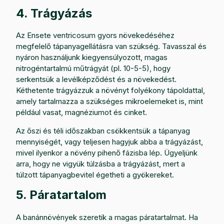
4. Trágyázás
Az Ensete ventricosum gyors növekedéséhez
megfelelő tápanyagellátásra van szükség. Tavasszal és
nyáron használjunk kiegyensúlyozott, magas
nitrogéntartalmú műtrágyát (pl. 10-5-5), hogy
serkentsük a levélképződést és a növekedést.
Kéthetente trágyázzuk a növényt folyékony tápoldattal,
amely tartalmazza a szükséges mikroelemeket is, mint
például vasat, magnéziumot és cinket.
Az őszi és téli időszakban csökkentsük a tápanyag
mennyiségét, vagy teljesen hagyjuk abba a trágyázást,
mivel ilyenkor a növény pihenő fázisba lép. Ügyeljünk
arra, hogy ne vigyük túlzásba a trágyázást, mert a
túlzott tápanyagbevitel égetheti a gyökereket.
5. Páratartalom
A banánnövények szeretik a magas páratartalmat. Ha