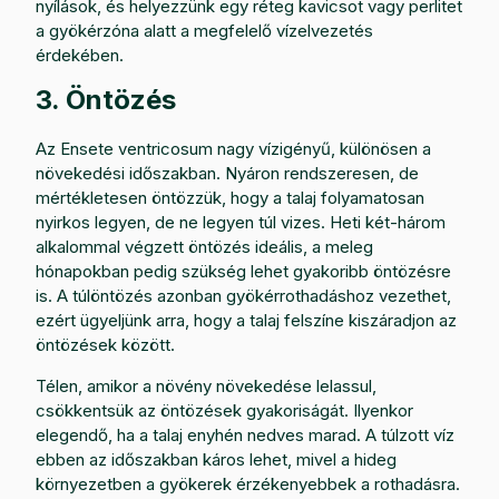
nyílások, és helyezzünk egy réteg kavicsot vagy perlitet
a gyökérzóna alatt a megfelelő vízelvezetés
érdekében.
3. Öntözés
Az Ensete ventricosum nagy vízigényű, különösen a
növekedési időszakban. Nyáron rendszeresen, de
mértékletesen öntözzük, hogy a talaj folyamatosan
nyirkos legyen, de ne legyen túl vizes. Heti két-három
alkalommal végzett öntözés ideális, a meleg
hónapokban pedig szükség lehet gyakoribb öntözésre
is. A túlöntözés azonban gyökérrothadáshoz vezethet,
ezért ügyeljünk arra, hogy a talaj felszíne kiszáradjon az
öntözések között.
Télen, amikor a növény növekedése lelassul,
csökkentsük az öntözések gyakoriságát. Ilyenkor
elegendő, ha a talaj enyhén nedves marad. A túlzott víz
ebben az időszakban káros lehet, mivel a hideg
környezetben a gyökerek érzékenyebbek a rothadásra.