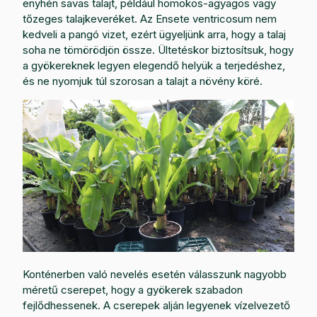
enyhén savas talajt, például homokos-agyagos vagy
tőzeges talajkeveréket. Az Ensete ventricosum nem
kedveli a pangó vizet, ezért ügyeljünk arra, hogy a talaj
soha ne tömörödjön össze. Ültetéskor biztosítsuk, hogy
a gyökereknek legyen elegendő helyük a terjedéshez,
és ne nyomjuk túl szorosan a talajt a növény köré.
Konténerben való nevelés esetén válasszunk nagyobb
méretű cserepet, hogy a gyökerek szabadon
fejlődhessenek. A cserepek alján legyenek vízelvezető