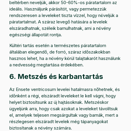
beltérben neveljük, akkor 50-60%-os páratartalom az
ideális. Használjunk párásítót, vagy permetezzük
rendszeresen a leveleket tiszta vízzel, hogy növeljük a
páratartalmat. A száraz levegő hatására a levelek
elszáradhatnak, széleik barnulhatnak, ami a növény
egészségi állapotát rontja.
Kültéri tartás esetén a természetes páratartalom
általában elegendő, de forró, száraz időszakokban
hasznos lehet, ha a növény körül talajtakarót használunk
a nedvesség megtartása érdekében.
6. Metszés és karbantartás
Az Ensete ventricosum levelei hatalmasra nőhetnek, és
időnként a régi, elszáradt leveleket le kell vágni, hogy
helyet biztosítsunk az új hajtásoknak. Metszéskor
ügyeljünk arra, hogy csak azokat a leveleket távolítsuk
el, amelyek teljesen megsárgultak vagy barnák, mert a
részlegesen elszáradt levelek még tápanyagokat
biztosítanak a növény számára.