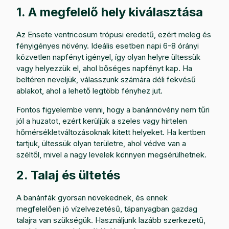
1. A megfelelő hely kiválasztása
Az Ensete ventricosum trópusi eredetű, ezért meleg és
fényigényes növény. Ideális esetben napi 6-8 órányi
közvetlen napfényt igényel, így olyan helyre ültessük
vagy helyezzük el, ahol bőséges napfényt kap. Ha
beltéren neveljük, válasszunk számára déli fekvésű
ablakot, ahol a lehető legtöbb fényhez jut.
Fontos figyelembe venni, hogy a banánnövény nem tűri
jól a huzatot, ezért kerüljük a szeles vagy hirtelen
hőmérsékletváltozásoknak kitett helyeket. Ha kertben
tartjuk, ültessük olyan területre, ahol védve van a
széltől, mivel a nagy levelek könnyen megsérülhetnek.
2. Talaj és ültetés
A banánfák gyorsan növekednek, és ennek
megfelelően jó vízelvezetésű, tápanyagban gazdag
talajra van szükségük. Használjunk lazább szerkezetű,