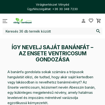
Virágkertészet Vitnyéd
Ügyfélszolgáltat: +36 30 348 7230
favorite_border
person
shopping_cart
search
ÍGY NEVELJ SAJÁT BANÁNFÁT –
AZ ENSETE VENTRICOSUM
GONDOZÁSA
A banánfa gondolata sokak számára a trópusok
hangulatát idézi, de tudtad, hogy akár saját kertedben
vagy lakásodban is nevelhetsz banánnövényt? Az
Ensete ventricosum, közismert nevén Abesszin banán,
egy különleges megjelenésű növény, amely hatalmas
leveleivel és impozáns méretével varázsolja
egzotikussá környezetét.