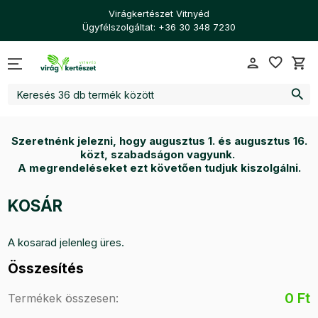
Virágkertészet Vitnyéd
Ügyfélszolgáltat: +36 30 348 7230
favorite_border
person
shopping_cart
search
Szeretnénk jelezni, hogy augusztus 1. és augusztus 16.
közt, szabadságon vagyunk.
A megrendeléseket ezt követően tudjuk kiszolgálni.
KOSÁR
A kosarad jelenleg üres.
Összesítés
0 Ft
Termékek összesen: